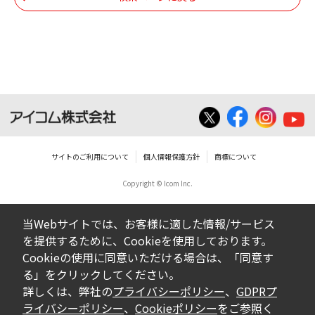
個人で使用される以外にはご使用できませ
ん。
ダウンロードしたファイルの内容に関する質
問やクレームへの回答及びサポートは行いま
せんのでご了承ください。
ファイルの内容は、製品の仕様変更などで予
告なく改良及び変更される場合があります。
サイトのご利用について
個人情報保護方針
商標について
Copyright © Icom Inc.
ダウンロードサービスに掲載していますBIOS/
ファームウェアデータにつきましては、パソ
当Webサイトでは、お客様に適した情報/サービス
コンの基本システムを制御する重要なデータ
を提供するために、Cookieを使用しております。
ですから、データの書換中に誤操作や中断に
Cookieの使用に同意いただける場合は、「同意す
よって失敗した場合、パソコンが正常に動作
る」をクリックしてください。
しなくなります。お客様がBIOS/ファームウェ
詳しくは、弊社の
プライバシーポリシー
、
GDPRプ
アデータの書換に失敗され、正常に動作しな
ライバシーポリシー
、
Cookieポリシー
をご参照く