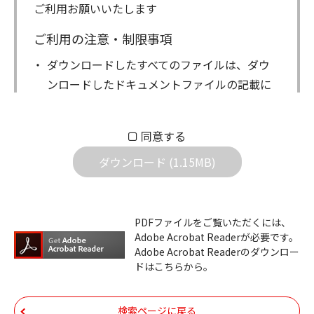
ご利用お願いいたします
ご利用の注意・制限事項
ダウンロードしたすべてのファイルは、ダウ
ンロードしたドキュメントファイルの記載に
もとづきお客様の責任においてご使用くださ
い。万一お客様に損害が生じたとしても、弊
同意する
社は一切の責任を負いません。また、ファイ
ダウンロード (1.15MB)
ルの内容などの変更は一切行わないでくださ
い。
ダウンロードサービスに掲載しています弊社
PDFファイルをご覧いただくには、
機器のコントロールコマンドの仕様書、およ
Adobe Acrobat Readerが必要です。
びその他すべてのダウンロードファイルにつ
Adobe Acrobat Readerのダウンロー
ドはこちらから。
いての著作権を含むすべての権利は、アイコ
ム株式会社又はそれを提供する各メーカーに
帰属します。ダウンロードしたファイルは、
検索ページに戻る