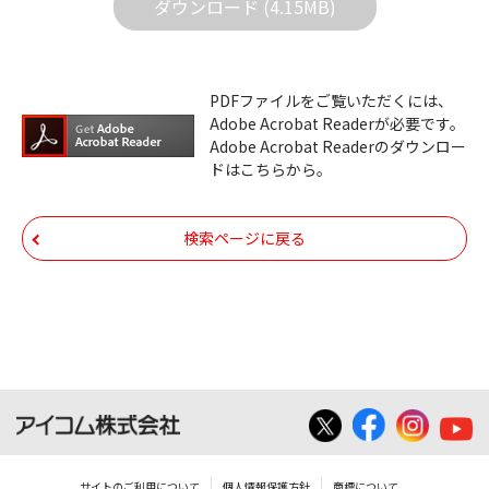
ダウンロード (4.15MB)
ルの内容などの変更は一切行わないでくださ
い。
ダウンロードサービスに掲載しています弊社
PDFファイルをご覧いただくには、
機器のコントロールコマンドの仕様書、およ
Adobe Acrobat Readerが必要です。
びその他すべてのダウンロードファイルにつ
Adobe Acrobat Readerのダウンロー
ドはこちらから。
いての著作権を含むすべての権利は、アイコ
ム株式会社又はそれを提供する各メーカーに
帰属します。ダウンロードしたファイルは、
検索ページに戻る
個人で使用される以外にはご使用できませ
ん。
ダウンロードしたファイルの内容に関する質
問やクレームへの回答及びサポートは行いま
せんのでご了承ください。
ファイルの内容は、製品の仕様変更などで予
告なく改良及び変更される場合があります。
サイトのご利用について
個人情報保護方針
商標について