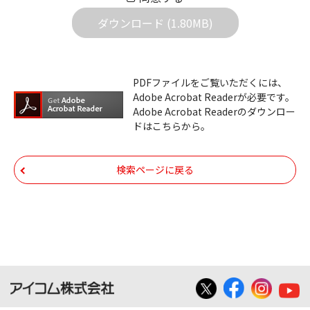
社は一切の責任を負いません。また、ファイ
ダウンロード (1.80MB)
ルの内容などの変更は一切行わないでくださ
い。
ダウンロードサービスに掲載しています弊社
PDFファイルをご覧いただくには、
機器のコントロールコマンドの仕様書、およ
Adobe Acrobat Readerが必要です。
びその他すべてのダウンロードファイルにつ
Adobe Acrobat Readerのダウンロー
ドはこちらから。
いての著作権を含むすべての権利は、アイコ
ム株式会社又はそれを提供する各メーカーに
帰属します。ダウンロードしたファイルは、
検索ページに戻る
個人で使用される以外にはご使用できませ
ん。
ダウンロードしたファイルの内容に関する質
問やクレームへの回答及びサポートは行いま
せんのでご了承ください。
ファイルの内容は、製品の仕様変更などで予