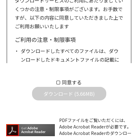
ダウンロードサービスのご利用にあたりましてい
くつかの注意・制限事項がございます。お手数で
すが、以下の内容に同意していただきました上で
ご利用お願いいたします
ご利用の注意・制限事項
ダウンロードしたすべてのファイルは、ダウ
ンロードしたドキュメントファイルの記載に
もとづきお客様の責任においてご使用くださ
い。万一お客様に損害が生じたとしても、弊
同意する
社は一切の責任を負いません。また、ファイ
ダウンロード (5.66MB)
ルの内容などの変更は一切行わないでくださ
い。
ダウンロードサービスに掲載しています弊社
PDFファイルをご覧いただくには、
機器のコントロールコマンドの仕様書、およ
Adobe Acrobat Readerが必要です。
びその他すべてのダウンロードファイルにつ
Adobe Acrobat Readerのダウンロー