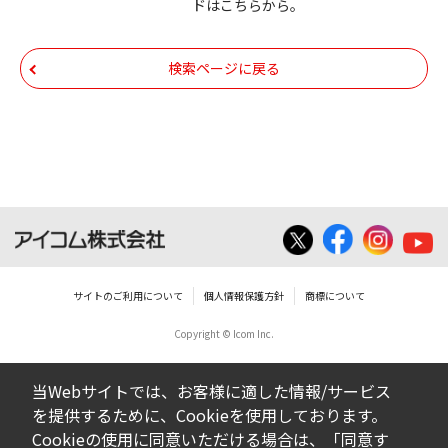
ドはこちらから。
いての著作権を含むすべての権利は、アイコ
ム株式会社又はそれを提供する各メーカーに
帰属します。ダウンロードしたファイルは、
検索ページに戻る
個人で使用される以外にはご使用できませ
ん。
ダウンロードしたファイルの内容に関する質
問やクレームへの回答及びサポートは行いま
せんのでご了承ください。
ファイルの内容は、製品の仕様変更などで予
告なく改良及び変更される場合があります。
サイトのご利用について
個人情報保護方針
商標について
Copyright © Icom Inc.
ダウンロードサービスに掲載していますBIOS/
ファームウェアデータにつきましては、パソ
当Webサイトでは、お客様に適した情報/サービス
コンの基本システムを制御する重要なデータ
を提供するために、Cookieを使用しております。
ですから、データの書換中に誤操作や中断に
Cookieの使用に同意いただける場合は、「同意す