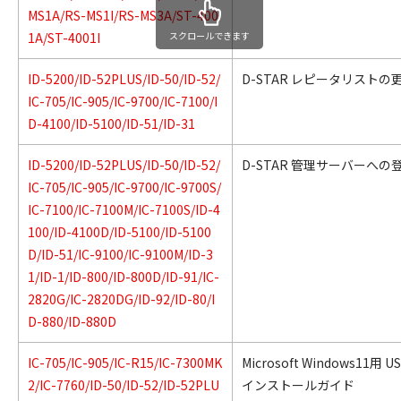
MS1A/RS-MS1I/RS-MS3A/ST-400
スクロールできます
1A/ST-4001I
ID-5200/ID-52PLUS/ID-50/ID-52/
D-STAR レピータリストの
IC-705/IC-905/IC-9700/IC-7100/I
D-4100/ID-5100/ID-51/ID-31
ID-5200/ID-52PLUS/ID-50/ID-52/
D-STAR 管理サーバーへの
IC-705/IC-905/IC-9700/IC-9700S/
IC-7100/IC-7100M/IC-7100S/ID-4
100/ID-4100D/ID-5100/ID-5100
D/ID-51/IC-9100/IC-9100M/ID-3
1/ID-1/ID-800/ID-800D/ID-91/IC-
2820G/IC-2820DG/ID-92/ID-80/I
D-880/ID-880D
IC-705/IC-905/IC-R15/IC-7300MK
Microsoft Windows11用
2/IC-7760/ID-50/ID-52/ID-52PLU
インストールガイド