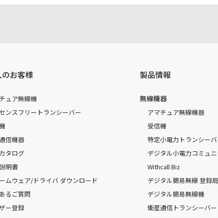
人のお客様
製品情報
無線機器
チュア無線機
センスフリートランシーバー
アマチュア無線機器
機
受信機
通信機器
特定小電力トランシーバ
カタログ
デジタル小電力コミュニ
説明書
Withcall Biz
ームウェア/ドライバ ダウンロード
デジタル簡易無線 登録局（
あるご質問
デジタル簡易無線機
ザー登録
衛星通信トランシーバー