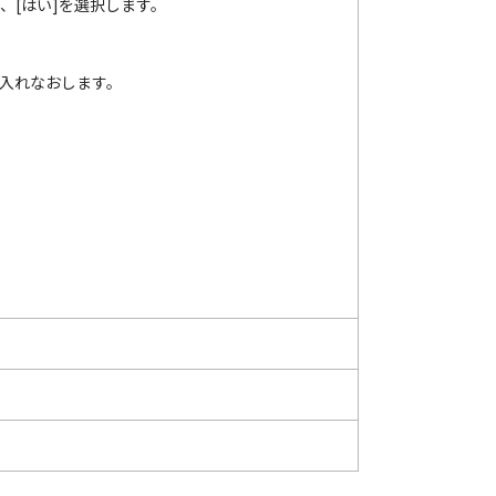
せ、[はい]を選択します。
を入れなおします。