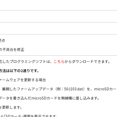
変更点
の不具合を修正
応したプログラミングソフトは、
こちら
からダウンロードできます。
方法は以下の2
通りです。
ファームウェアを更新する場合
、展開したファームアップデータ（例：50J103.dat）を、microSD
データを書き込んだmicroSDカードを無線機に差し込みます。
アを更新します。
ーから｢SDカード｣画面を表示させます。