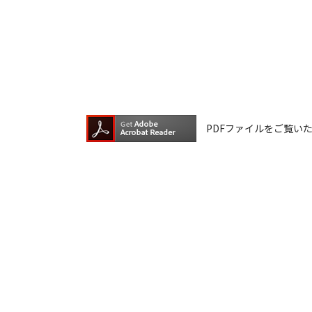
ダウンロードしたファイルの内容に関
ファイルの内容は、製品の仕様変更な
ダウンロードサービスに掲載していま
ら、データの書換中に誤操作や中断に
換に失敗され、正常に動作しなくなっ
ウェアデータの書換は、保証期間中で
PDFファイルをご覧いただく
ダウンロードしたファイルの再配布、
本サービスは、予告なく中止または内
ご記入いただきました住所またはEメ
ご登録いただきました個人情報はアイ