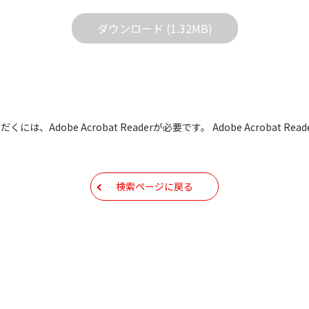
する質問やクレームへの回答及びサポートは行いませんのでご
ダウンロード (1.32MB)
どで予告なく改良及び変更される場合があります。
すBIOS/ファームウェアデータにつきましては、パソコンの
よって失敗した場合、パソコンが正常に動作しなくなります。お客
た場合、弊社営業所サービス係におきまして、有償で修理をさせて
も有償修理となります。あらかじめご了承ください
には、Adobe Acrobat Readerが必要です。 Adobe Acrobat
もしくは他のメディアなどへ転載することを禁止します。
容を変更する場合がございます。あらかじめご了承ください。
検索ページに戻る
ールアドレス宛には、アイコムよりサポート情報などをお送り
コムの
プライバシーポリシー
に則ってお取り扱いさせていただ