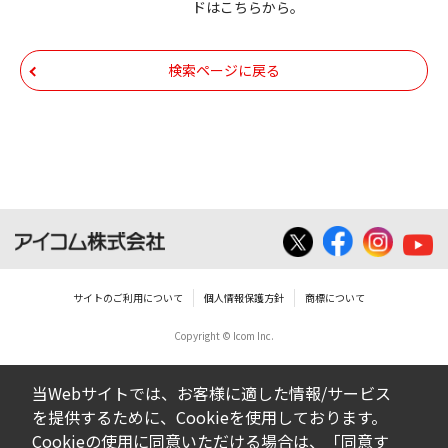
ドはこちらから。
いての著作権を含むすべての権利は、アイコ
ム株式会社又はそれを提供する各メーカーに
帰属します。ダウンロードしたファイルは、
検索ページに戻る
個人で使用される以外にはご使用できませ
ん。
ダウンロードしたファイルの内容に関する質
問やクレームへの回答及びサポートは行いま
せんのでご了承ください。
ファイルの内容は、製品の仕様変更などで予
告なく改良及び変更される場合があります。
サイトのご利用について
個人情報保護方針
商標について
Copyright © Icom Inc.
ダウンロードサービスに掲載していますBIOS/
ファームウェアデータにつきましては、パソ
当Webサイトでは、お客様に適した情報/サービス
コンの基本システムを制御する重要なデータ
を提供するために、Cookieを使用しております。
ですから、データの書換中に誤操作や中断に
Cookieの使用に同意いただける場合は、「同意す