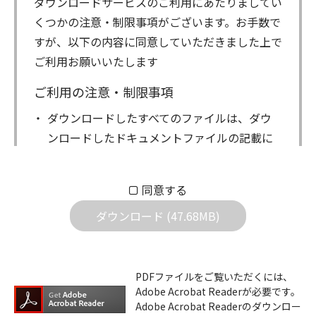
ダウンロードサービスのご利用にあたりましてい
くつかの注意・制限事項がございます。お手数で
すが、以下の内容に同意していただきました上で
ご利用お願いいたします
ご利用の注意・制限事項
ダウンロードしたすべてのファイルは、ダウ
ンロードしたドキュメントファイルの記載に
もとづきお客様の責任においてご使用くださ
い。万一お客様に損害が生じたとしても、弊
同意する
社は一切の責任を負いません。また、ファイ
ダウンロード (47.68MB)
ルの内容などの変更は一切行わないでくださ
い。
ダウンロードサービスに掲載しています弊社
PDFファイルをご覧いただくには、
機器のコントロールコマンドの仕様書、およ
Adobe Acrobat Readerが必要です。
びその他すべてのダウンロードファイルにつ
Adobe Acrobat Readerのダウンロー