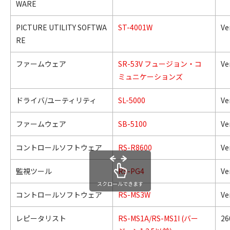
WARE
PICTURE UTILITY SOFTWA
ST-4001W
Ve
RE
ファームウェア
SR-53V フュージョン・コ
Ver
ミュニケーションズ
ドライバ/ユーティリティ
SL-5000
Ver
ファームウェア
SB-5100
Ver
コントロールソフトウェア
RS-R8600
Ve
監視ツール
RS-PG4
Ve
スクロールできます
コントロールソフトウェア
RS-MS3W
Ve
レピータリスト
RS-MS1A/RS-MS1I (バー
26