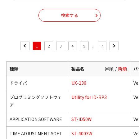
検索する
1
2
3
4
5
...
7
種類
製品名
昇順
降順
バ
ドライバ
UX-136
Ver
プログラミングソフトウェ
Utility for ID-RP3
Ve
ア
APPLICATION SOFTWARE
ST-ID50W
Ve
TIME ADJUSTMENT SOFT
ST-4003W
Ve