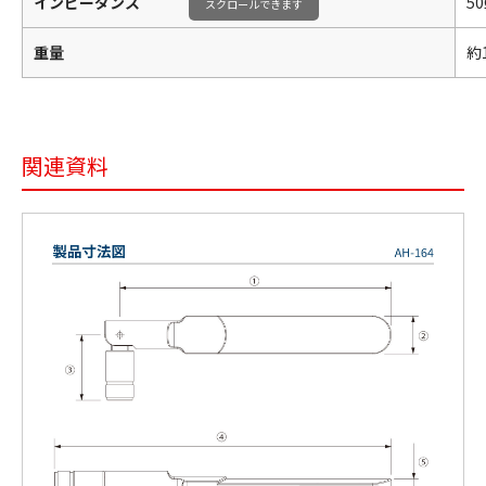
インピーダンス
50
スクロールできます
重量
約1
関連資料