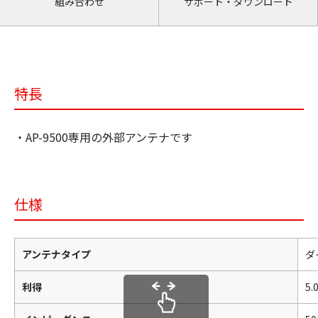
組み合わせ
サポート・ダウンロード
特長
・AP-9500専用の外部アンテナです
仕様
アンテナタイプ
ダ
利得
5.