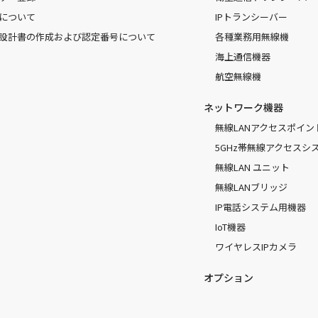
について
IPトランシーバー
設計書の作成および認定番号について
各種業務用無線機
海上通信機器
航空無線機
ネットワーク機器
無線LANアクセスポイン
5GHz帯無線アクセスシ
無線LAN ユニット
無線LANブリッジ
IP電話システム用機器
IoT機器
ワイヤレスIPカメラ
オプション