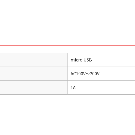
micro USB
AC100V～200V
1A