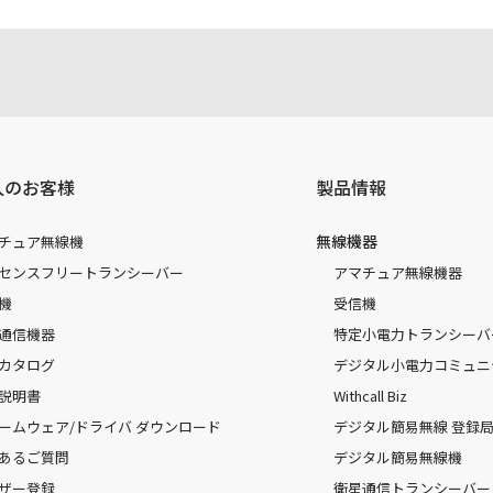
人のお客様
製品情報
無線機器
チュア無線機
センスフリートランシーバー
アマチュア無線機器
機
受信機
通信機器
特定小電力トランシーバ
カタログ
デジタル小電力コミュニ
説明書
Withcall Biz
ームウェア/ドライバ ダウンロード
デジタル簡易無線 登録局（
あるご質問
デジタル簡易無線機
ザー登録
衛星通信トランシーバー