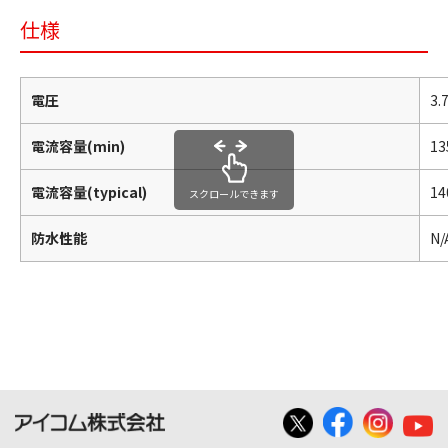
仕様
電圧
3.
電流容量(min)
1
電流容量(typical)
1
スクロールできます
防水性能
N/