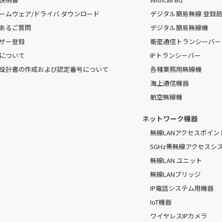
ームウェア/ドライバ ダウンロード
デジタル簡易無線 登録局（
あるご質問
デジタル簡易無線機
ザー登録
衛星通信トランシーバー
について
IPトランシーバー
設計書の作成および認定番号について
各種業務用無線機
海上通信機器
航空無線機
ネットワーク機器
無線LANアクセスポイン
5GHz帯無線アクセスシ
無線LAN ユニット
無線LANブリッジ
IP電話システム用機器
IoT機器
ワイヤレスIPカメラ