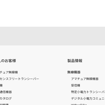
人のお客様
製品情報
無線機器
チュア無線機
センスフリートランシーバー
アマチュア無線機器
機
受信機
通信機器
特定小電力トランシーバ
カタログ
デジタル小電力コミュニ
説明書
Withcall Biz