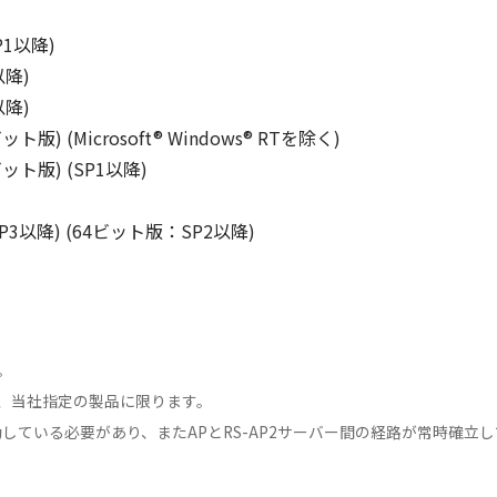
SP1以降)
2以降)
2以降)
ビット版) (Microsoft® Windows® RTを除く)
4ビット版) (SP1以降)
版：SP3以降) (64ビット版：SP2以降)
。
は、当社指定の製品に限ります。
時起動している必要があり、またAPとRS-AP2サーバー間の経路が常時確