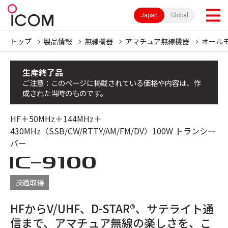
Japan
Global
トップ
製品情報
無線機器
アマチュア無線機器
オール
生産終了品
ご注意：このページに掲載されている価格や内容は、作
成された当時のものです。
HF＋50MHz＋144MHz＋
430MHz〈SSB/CW/RTTY/AM/FM/DV〉100W トランシー
バー
IC-
9100
技適取得
HFからV/UHF、D-STAR®、サテライト通
信まで、アマチュア無線の楽しさを、こ