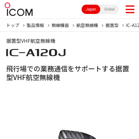
Japan
Global
トップ
製品情報
無線機器
航空無線機
据置型
IC-A1
据置型VHF航空無線機
IC-
A120J
飛行場での業務通信をサポートする据置
型VHF航空無線機