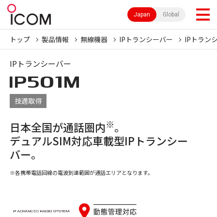
Japan
Global
トップ
製品情報
無線機器
IPトランシーバー
IPトラン
IPトランシーバー
IP501M
技適取得
※
日本全国が通話圏内
。
デュアルSIM対応車載型IPトランシー
バー。
※各携帯電話回線の電波到達範囲が通話エリアとなります。