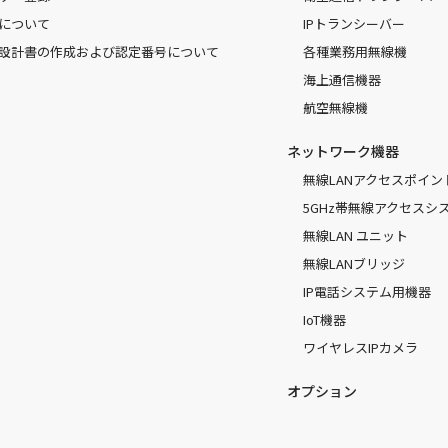
について
IPトランシーバー
設計書の作成および認定番号について
各種業務用無線機
海上通信機器
航空無線機
ネットワーク機器
無線LANアクセスポイン
5GHz帯無線アクセスシ
無線LAN ユニット
無線LANブリッジ
IP電話システム用機器
IoT機器
ワイヤレスIPカメラ
オプション