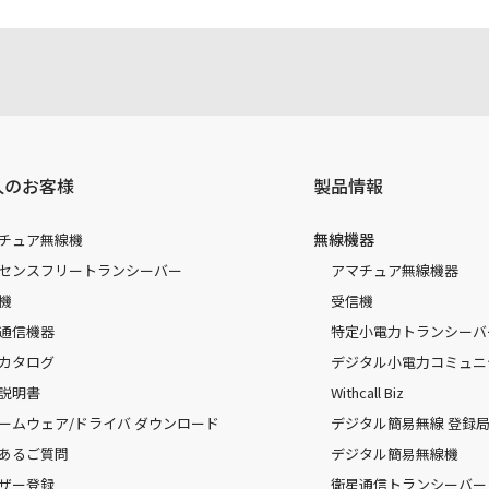
人のお客様
製品情報
無線機器
チュア無線機
センスフリートランシーバー
アマチュア無線機器
機
受信機
通信機器
特定小電力トランシーバ
カタログ
デジタル小電力コミュニ
説明書
Withcall Biz
ームウェア/ドライバ ダウンロード
デジタル簡易無線 登録局（
あるご質問
デジタル簡易無線機
ザー登録
衛星通信トランシーバー