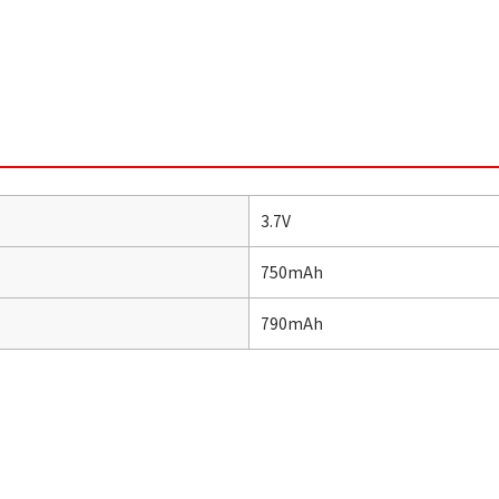
3.7V
750mAh
790mAh