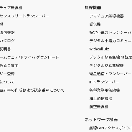
無線機器
チュア無線機
センスフリートランシーバー
アマチュア無線機器
機
受信機
通信機器
特定小電力トランシーバ
カタログ
デジタル小電力コミュニ
説明書
Withcall Biz
ームウェア/ドライバ ダウンロード
デジタル簡易無線 登録局（
あるご質問
デジタル簡易無線機
ザー登録
衛星通信トランシーバー
について
IPトランシーバー
設計書の作成および認定番号について
各種業務用無線機
海上通信機器
航空無線機
ネットワーク機器
無線LANアクセスポイン