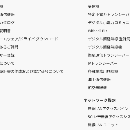
機
受信機
通信機器
特定小電力トランシーバ
カタログ
デジタル小電力コミュニ
説明書
Withcall Biz
ームウェア/ドライバ ダウンロード
デジタル簡易無線 登録局（
あるご質問
デジタル簡易無線機
ザー登録
衛星通信トランシーバー
について
IPトランシーバー
設計書の作成および認定番号について
各種業務用無線機
海上通信機器
航空無線機
ネットワーク機器
無線LANアクセスポイン
5GHz帯無線アクセスシ
無線LAN ユニット