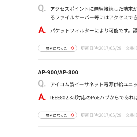
アクセスポイントに無線接続した端末
るファイルサーバー等にはアクセスで
パケットフィルターにより可能です。
更新日時
2017/05/29
文書I
参考になった
AP-900/AP-800
アイコム製イーサネット電源供給ユニ
IEEE802.3af対応のPoEハブからで
更新日時
2017/05/29
文書I
参考になった