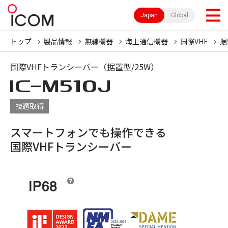
Japan
Global
トップ
製品情報
無線機器
海上通信機器
国際VHF
据
国際VHFトランシーバー（据置型/25W）
IC-
M510J
技適取得
スマートフォンでも操作できる
国際VHFトランシーバー