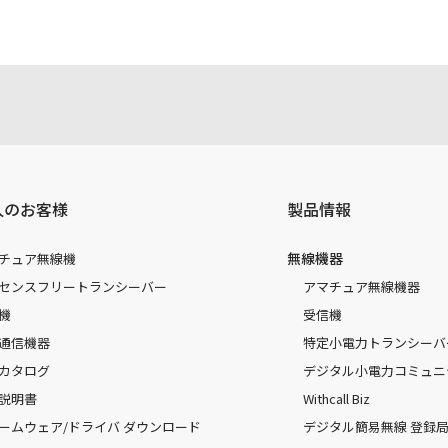
人のお客様
製品情報
無線機器
チュア無線機
センスフリートランシーバー
アマチュア無線機器
機
受信機
通信機器
特定小電力トランシーバ
カタログ
デジタル小電力コミュニ
説明書
Withcall Biz
ームウェア/ドライバ ダウンロード
デジタル簡易無線 登録局（