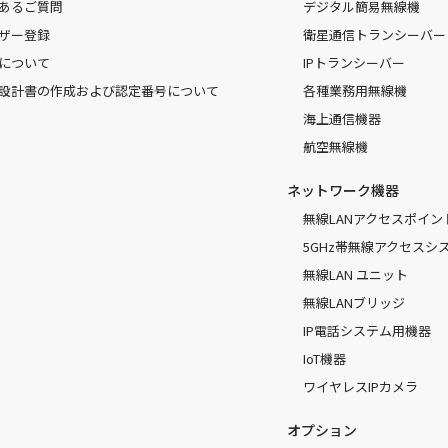
あるご質問
デジタル簡易無線機
ザー登録
衛星通信トランシーバー
について
IPトランシーバー
設計書の作成および認定番号について
各種業務用無線機
海上通信機器
航空無線機
ネットワーク機器
無線LANアクセスポイン
5GHz帯無線アクセスシ
無線LAN ユニット
無線LANブリッジ
IP電話システム用機器
IoT機器
ワイヤレスIPカメラ
オプション