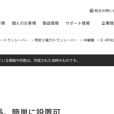
総合お問い
客様
個人のお客様
製品情報
サポート情報
企業情
ートランシーバー
特定小電力トランシーバー
中継機
IC-RP4
ている価格や内容は、作成された当時のものです。
長。簡単に設置可