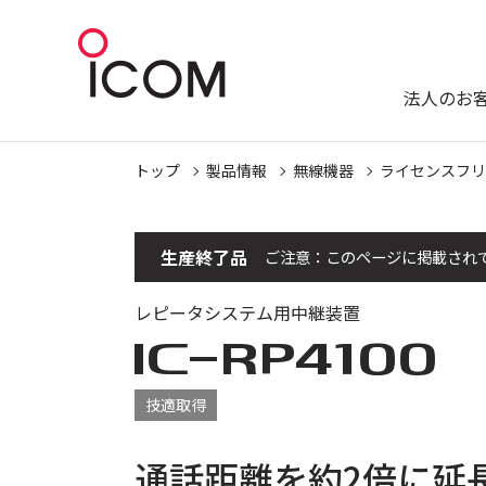
法人のお
トップ
製品情報
無線機器
ライセンスフリ
生産終了品
ご注意：このページに掲載され
レピータシステム用中継装置
IC-
RP4100
技適取得
通話距離を約2倍に延