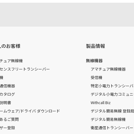
人のお客様
製品情報
無線機器
チュア無線機
センスフリートランシーバー
アマチュア無線機器
機
受信機
通信機器
特定小電力トランシーバ
カタログ
デジタル小電力コミュニ
説明書
Withcall Biz
ームウェア/ドライバ ダウンロード
デジタル簡易無線 登録局（
あるご質問
デジタル簡易無線機
ザー登録
衛星通信トランシーバー