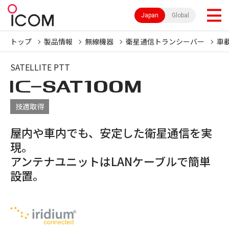
Japan
Global
トップ
製品情報
無線機器
衛星通信トランシーバー
車
SATELLITE PTT
IC-
SAT100M
技適取得
屋内や車内でも、安定した衛星通信を実
現。
アンテナユニットはLANケーブルで簡単
設置。