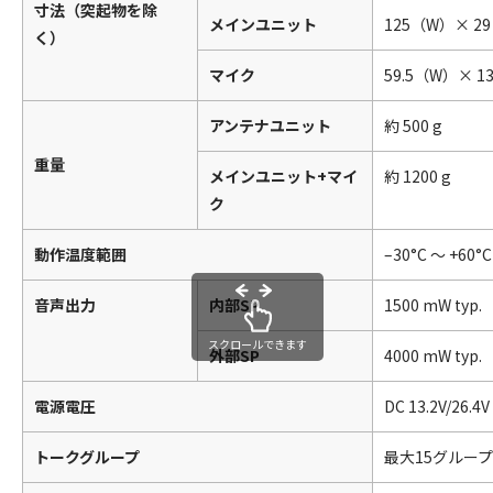
寸法（突起物を除
メインユニット
125（W）× 2
く）
マイク
59.5（W）× 1
アンテナユニット
約 500 g
重量
メインユニット+マイ
約 1200 g
ク
動作温度範囲
–30°C 〜 +60°C
音声出力
内部SP
1500 mW t
スクロールできます
外部SP
4000 mW t
電源電圧
DC 13.2V/26.
トークグループ
最大15グループ