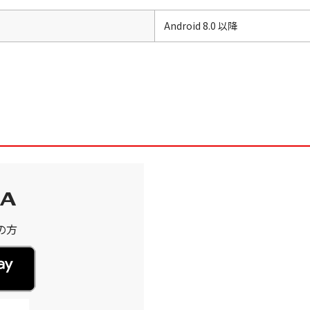
Android 8.0 以降
3A
用の方