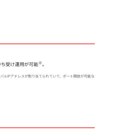
※
待ち受け運用が可能
。
ーバルIPアドレスが割り当てられていて、ポート開放が可能な