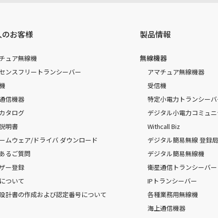
人のお客様
製品情報
無線機器
チュア無線機
センスフリートランシーバー
アマチュア無線機器
機
受信機
通信機器
特定小電力トランシーバ
カタログ
デジタル小電力コミュニ
説明書
Withcall Biz
ームウェア/ドライバ ダウンロード
デジタル簡易無線 登録局（
あるご質問
デジタル簡易無線機
ザー登録
衛星通信トランシーバー
について
IPトランシーバー
設計書の作成および認定番号について
各種業務用無線機
海上通信機器