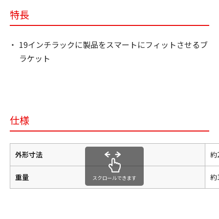
特長
19インチラックに製品をスマートにフィットさせるブ
ラケット
仕様
外形寸法
約
重量
約
スクロールできます