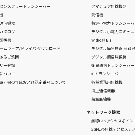
センスフリートランシーバー
アマチュア無線機器
機
受信機
通信機器
特定小電力トランシーバ
カタログ
デジタル小電力コミュニ
説明書
Withcall Biz
ームウェア/ドライバ ダウンロード
デジタル簡易無線 登録局（
あるご質問
デジタル簡易無線機
ザー登録
衛星通信トランシーバー
について
IPトランシーバー
設計書の作成および認定番号について
各種業務用無線機
海上通信機器
航空無線機
ネットワーク機器
無線LANアクセスポイン
5GHz帯無線アクセスシ