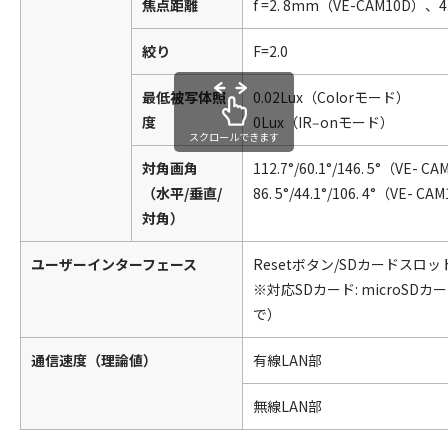
焦点距離
f =2. 8mm（VE-CAM10D）、
絞り
F=2.0
最低被写体照
0.02Lux（Colorモード）
度
0Lux（IR‒onモード）
スクロールできます
対角画角
112.7°/60.1°/146. 5°（VE- CA
（水平/垂直/
86. 5°/44.1°/106. 4°（VE- CAM
対角）
ユーザーインターフェース
Resetボタン/SDカードスロッ
※対応SDカード: microSDカー
で）
通信速度（理論値）
有線LAN部
無線LAN部