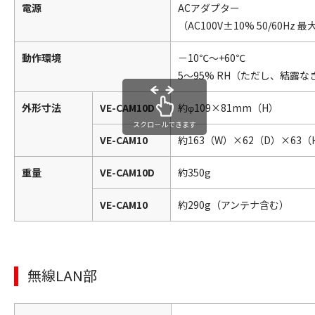
電源
ACアダプター
（AC100V±10% 50/60Hz 最大
動作環境
－10℃～+60℃
5～95% RH（ただし、結露な
外形寸法
VE-CAM10D
約φ109×81mm（H）
スクロールできます
VE-CAM10
約163（W）×62（D）×6
重量
VE-CAM10D
約350g
VE-CAM10
約290g（アンテナ含む）
無線LAN部