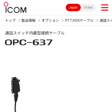
Japan
Global
トップ
製品情報
オプション
PTT/VOXケーブル
通話ス
通話スイッチ内蔵型接続ケーブル
OPC-637