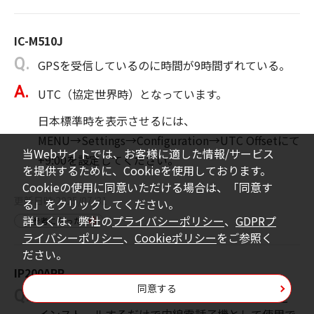
IC-M510J
GPSを受信しているのに時間が9時間ずれている。
UTC（協定世界時）となっています。
日本標準時を表示させるには、
MENU→Settings→Configuration→UTC Offsetにて
当Webサイトでは、お客様に適した情報/サービス
+9:00を設定してください。
を提供するために、Cookieを使用しております。
Cookieの使用に同意いただける場合は、「同意す
更新日時
2025/07/31
る」をクリックしてください。
詳しくは、弊社の
プライバシーポリシー
、
GDPRプ
参考になった
ライバシーポリシー
、
Cookieポリシー
をご参照く
ださい。
IP200APP
同意する
スマートフォンにIP200APPのアプリケーションを
インストールするだけで内線電話子機として使用で