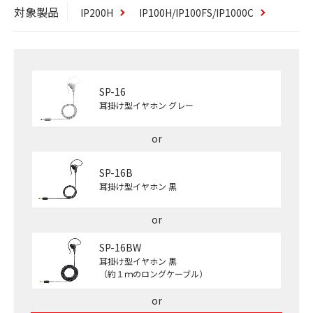
対象製品
IP200H
IP100H/IP100FS/IP1000C
SP-16
耳掛け型イヤホン グレー
SP-16B
耳掛け型イヤホン 黒
SP-16BW
耳掛け型イヤホン 黒
（約１ｍのロングケーブル）