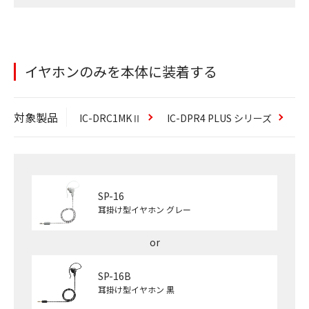
イヤホンのみを本体に装着する
対象製品
IC-DRC1MKⅡ
IC-DPR4
PLUS
シリーズ
SP-16
耳掛け型イヤホン グレー
SP-16B
耳掛け型イヤホン 黒