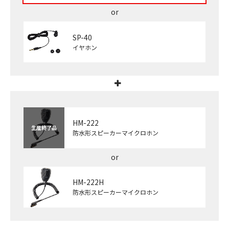
SP-40
イヤホン
HM-222
生産終了品
防水形スピーカーマイクロホン
HM-222H
防水形スピーカーマイクロホン