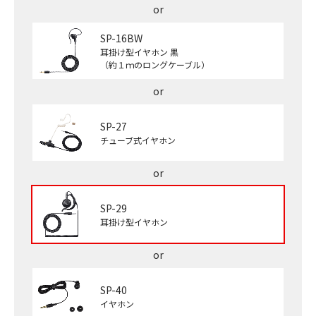
SP-16BW
耳掛け型イヤホン 黒
（約１ｍのロングケーブル）
SP-27
チューブ式イヤホン
SP-29
耳掛け型イヤホン
SP-40
イヤホン