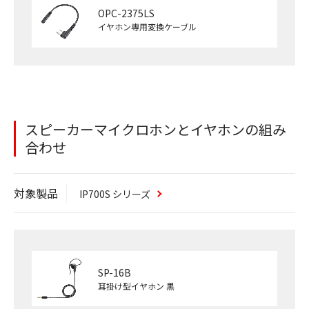
OPC-2375LS
イヤホン専用変換ケーブル
スピーカーマイクロホンとイヤホンの組み
合わせ
対象製品
IP700S シリーズ
SP-16B
耳掛け型イヤホン 黒