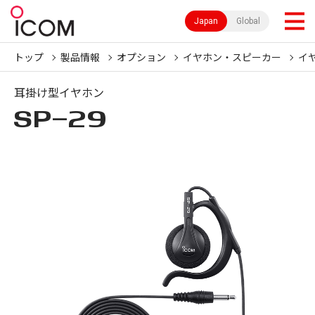
Japan
Global
トップ
製品情報
オプション
イヤホン・スピーカー
イ
耳掛け型イヤホン
SP-29