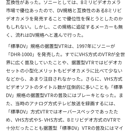
互換性があった。ソニーとしては、8ミリビデオカメラ
市場で優位あったので、DV規格と互換性のある8ミリビ
デオカメラを発売することで優位性を保とうとしたのか
もしれない。しかし、この規格に追従するメーカーも無
く、流れはDV規格へと進んで行った。
「標準DV」規格の据置型VTRは、1997年にソニーが
「DHR-1000」を発売した。すでにVHS方式のVTRが全世
界に広く普及していたことや、据置型VTRではビデオカ
セットの小型化メリットもビデオカメラに比べて少ない
などから、あまり注目されなかった。さらに、VHS方式
ビデオソフトのタイトル数が圧倒的に多いことも「標準
DV」規格の据置型VTRの普及にはブレーキとなった。ま
た、当時のアナログ方式テレビ放送を録画するには、
「標準DV」方式VTRではオーバースペックであったた
め、VHS方式やS- VHS方式、8ミリビデオ方式のVTRで
十分だったことも据置型「標準DV」VTRの普及にはマイ