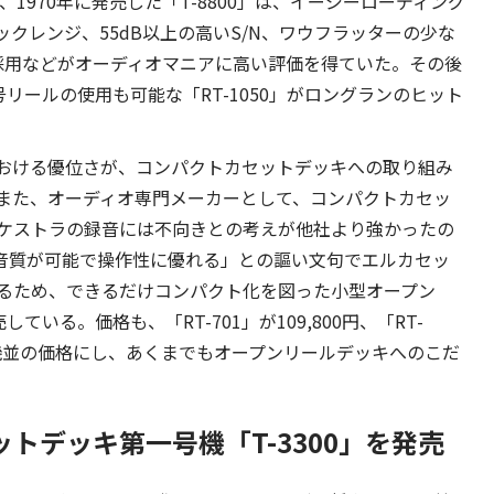
、1970年に発売した「T-8800」は、イージーローディング
クレンジ、55dB以上の高いS/N、ワウフラッターの少な
採用などがオーディオマニアに高い評価を得ていた。その後
10号リールの使用も可能な「RT-1050」がロングランのヒット
おける優位さが、コンパクトカセットデッキへの取り組み
また、オーディオ専門メーカーとして、コンパクトカセッ
ケストラの録音には不向きとの考えが他社より強かったの
音質が可能で操作性に優れる」との謳い文句でエルカセッ
るため、できるだけコンパクト化を図った小型オープン
している。価格も、「RT-701」が109,800円、「RT-
高級機並の価格にし、あくまでもオープンリールデッキへのこだ
トデッキ第一号機「T-3300」を発売