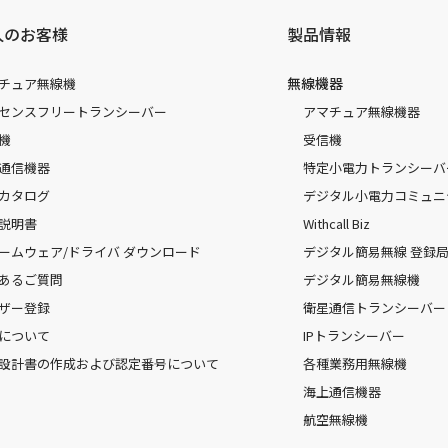
人のお客様
製品情報
無線機器
チュア無線機
センスフリートランシーバー
アマチュア無線機器
機
受信機
通信機器
特定小電力トランシーバ
カタログ
デジタル小電力コミュニ
説明書
Withcall Biz
ームウェア/ドライバ ダウンロード
デジタル簡易無線 登録局（
あるご質問
デジタル簡易無線機
ザー登録
衛星通信トランシーバー
について
IPトランシーバー
設計書の作成および認定番号について
各種業務用無線機
海上通信機器
航空無線機