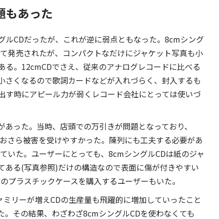
題もあった
グルCDだったが、これが逆に弱点ともなった。8cmシング
れて発売されたが、コンパクトなだけにジャケット写真も小
る。12cmCDでさえ、従来のアナログレコードに比べる
小さくなるので歌詞カードなどが入れづらく、封入するも
出す時にアピール力が弱くレコード会社にとっては使いづ
があった。当時、店頭での万引きが問題となっており、
は、なおさら被害を受けやすかった。陳列にも工夫する必要があ
していた。ユーザーにとっても、8cmシングルCDは紙のジャ
てある(写真参照)だけの構造なので表面に傷が付きやすい
用のプラスチックケースを購入するユーザーもいた。
CDファミリーが増えCDの生産量も飛躍的に増加していったこと
。その結果、わざわざ8cmシングルCDを使わなくても