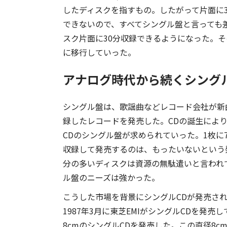
したディスクを指すもの。したがって片面に3分
できないので、すべてシングル盤と言っても差
スク片面に30分収録できるようになった。そ
に移行していった。
アナログ時代から続くシング
シングル盤は、歌謡曲などレコード会社が新
録したレコードを発売した。CDの誕生によ
CDのシングル盤が求められていった。1枚に7
収録して発売するのは、もったいないという
分の多いディスクは資源の無駄遣いと言われ
ル盤のニーズは強かった。
こうした市場を背景にシングルCDが発売さ
1987年3月に東芝EMIがシングルCDを発売
8cmのシングルCDを発売した。この直径8