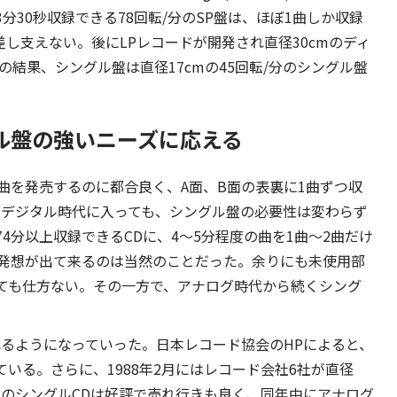
30秒収録できる78回転/分のSP盤は、ほぼ1曲しか収録
し支えない。後にLPレコードが開発され直径30cmのディ
の結果、シングル盤は直径17cmの45回転/分のシングル盤
ル盤の強いニーズに応える
曲を発売するのに都合良く、A面、B面の表裏に1曲ずつ収
りデジタル時代に入っても、シングル盤の必要性は変わらず
4分以上収録できるCDに、4～5分程度の曲を1曲～2曲だけ
発想が出て来るのは当然のことだった。余りにも未使用部
ても仕方ない。その一方で、アナログ時代から続くシング
れるようになっていった。日本レコード協会のHPによると、
している。さらに、1988年2月にはレコード会社6社が直径
cmのシングルCDは好評で売れ行きも良く、同年中にアナログ