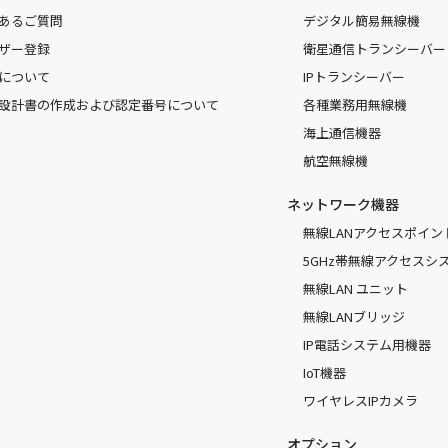
あるご質問
デジタル簡易無線機
ザー登録
衛星通信トランシーバー
について
IPトランシーバー
設計書の作成および認定番号について
各種業務用無線機
海上通信機器
航空無線機
ネットワーク機器
無線LANアクセスポイン
5GHz帯無線アクセスシ
無線LAN ユニット
無線LANブリッジ
IP電話システム用機器
IoT機器
ワイヤレスIPカメラ
オプション