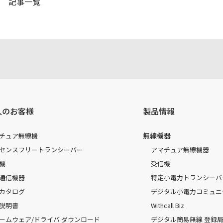
記事一覧
人のお客様
製品情報
無線機器
チュア無線機
センスフリートランシーバー
アマチュア無線機器
機
受信機
通信機器
特定小電力トランシーバ
カタログ
デジタル小電力コミュニ
説明書
Withcall Biz
ームウェア/ドライバ ダウンロード
デジタル簡易無線 登録局（