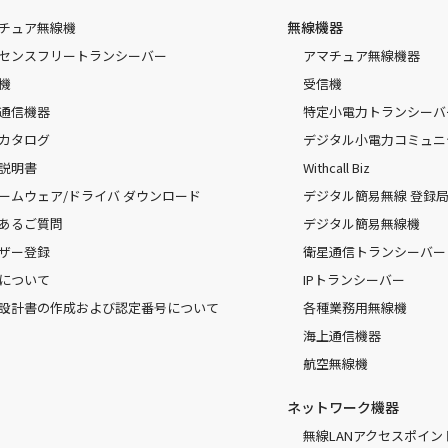
無線機器
チュア無線機
センスフリートランシーバー
アマチュア無線機器
機
受信機
通信機器
特定小電力トランシーバ
カタログ
デジタル小電力コミュニ
説明書
Withcall Biz
ームウェア/ドライバ ダウンロード
デジタル簡易無線 登録局（
あるご質問
デジタル簡易無線機
ザー登録
衛星通信トランシーバー
について
IPトランシーバー
設計書の作成および認定番号について
各種業務用無線機
海上通信機器
航空無線機
ネットワーク機器
無線LANアクセスポイン