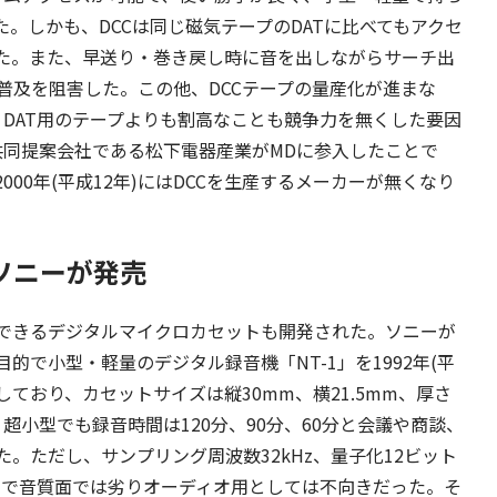
た。しかも、DCCは同じ磁気テープのDATに比べてもアクセ
た。また、早送り・巻き戻し時に音を出しながらサーチ出
普及を阻害した。この他、DCCテープの量産化が進まな
DAT用のテープよりも割高なことも競争力を無くした要因
Cの共同提案会社である松下電器産業がMDに参入したことで
000年(平成12年)にはDCCを生産するメーカーが無くなり
ソニーが発売
できるデジタルマイクロカセットも開発された。ソニーが
で小型・軽量のデジタル録音機「NT-1」を1992年(平
ており、カセットサイズは縦30mm、横21.5mm、厚さ
超小型でも録音時間は120分、90分、60分と会議や商談、
。ただし、サンプリング周波数32kHz、量子化12ビット
ので音質面では劣りオーディオ用としては不向きだった。そ