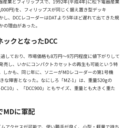
産業とフィリップスで、1992年(平成4年)に松下電器産業
35,000円)を、フィリップスが同じく据え置き型デッキ
た。しかし、DCCレコーダーはDATより5年ほど遅れて出てきた規
かの理由があった。
ックとなったDCC
経過しており、市場価格も8万円～9万円程度に値下がりして
を発売し、いかにコンパクトカセットの再生も可能という特
。しかも、同じ年に、ソニーがMDレコーダーの第1号機
も大きな障害となった。なにしろ「MZ-1」は、重量520gの
DC10」、「DCC900」ともサイズ、重量とも大きく重た
でMDに軍配
ダムアクセスが可能で、使い勝手が良く、小型・軽量で持ち