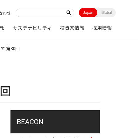
合わせ
Japan
Global
報
サステナビリティ
投資家情報
採用情報
で 第30回
0回
BEACON