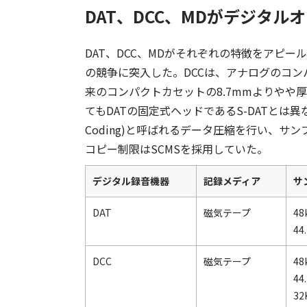
DAT、DCC、MDがデジタ
DAT、DCC、MDがそれぞれの特徴をアピ
の競争に突入した。DCCは、アナログのコン
来のコンパクトカセットの8.7mmよりやや
てもDATの固定式ヘッドであるS-DATとは異なる。また
Coding)と呼ばれるデータ圧縮を行い、サンプ
コピー制限はSCMSを採用していた。
デジタル録音機器
記録メディア
サ
DAT
磁気テープ
48
44
DCC
磁気テープ
48
44
32