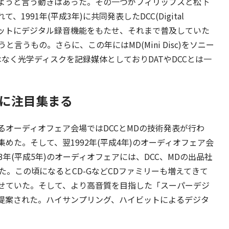
しようと言う動きはあった。その一つがフィリップスと松下
1991年(平成3年)に共同発表したDCC(Digital
パクトカセットにデジタル録音機能をもたせ、それまで普及していた
うもの。さらに、この年にはMD(Mini Disc)をソニー
なく光学ディスクを記録媒体としておりDATやDCCとは一
Dに注目集まる
オーディオフェア会場ではDCCとMDの技術発表が行わ
めた。そして、翌1992年(平成4年)のオーディオフェア会
3年(平成5年)のオーディオフェアには、DCC、MDの出品社
れた。この頃になるとCD-GなどCDファミリーも増えてきて
せていた。そして、より高音質を目指した「スーパーデジ
提案された。ハイサンプリング、ハイビットによるデジタ