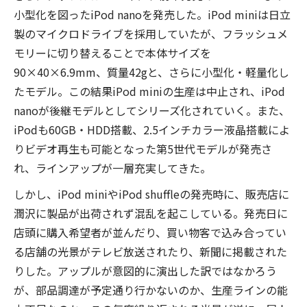
小型化を図ったiPod nanoを発売した。iPod miniは日立
製のマイクロドライブを採用していたが、フラッシュメ
モリーに切り替えることで本体サイズを
90×40×6.9mm、質量42gと、さらに小型化・軽量化し
たモデル。この結果iPod miniの生産は中止され、iPod
nanoが後継モデルとしてシリーズ化されていく。また、
iPodも60GB・HDD搭載、2.5インチカラー液晶搭載によ
りビデオ再生も可能となった第5世代モデルが発売さ
れ、ラインアップが一層充実してきた。
しかし、iPod miniやiPod shuffleの発売時に、販売店に
潤沢に製品が出荷されず混乱を起こしている。発売日に
店頭に購入希望者が並んだり、買い物客で込み合ってい
る店舗の光景がテレビ放送されたり、新聞に掲載された
りした。アップルが意図的に演出した訳ではなかろう
が、部品調達が予定通り行かないのか、生産ラインの能