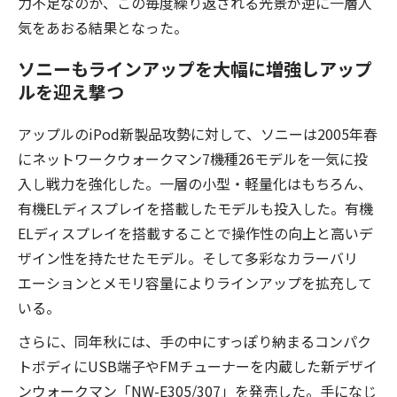
力不足なのか、この毎度繰り返される光景が逆に一層人
気をあおる結果となった。
ソニーもラインアップを大幅に増強しアップ
ルを迎え撃つ
アップルのiPod新製品攻勢に対して、ソニーは2005年春
にネットワークウォークマン7機種26モデルを一気に投
入し戦力を強化した。一層の小型・軽量化はもちろん、
有機ELディスプレイを搭載したモデルも投入した。有機
ELディスプレイを搭載することで操作性の向上と高いデ
ザイン性を持たせたモデル。そして多彩なカラーバリ
エーションとメモリ容量によりラインアップを拡充して
いる。
さらに、同年秋には、手の中にすっぽり納まるコンパク
トボディにUSB端子やFMチューナーを内蔵した新デザイ
ンウォークマン「NW-E305/307」を発売した。手になじ