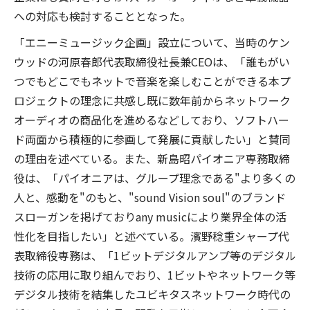
への対応も検討することとなった。
「エニーミュージック企画」設立について、当時のケン
ウッドの河原春郎代表取締役社長兼CEOは、「誰もがい
つでもどこでもネットで音楽を楽しむことができる本プ
ロジェクトの理念に共感し既に数年前からネットワーク
オーディオの商品化を進めるなどしており、ソフトハー
ド両面から積極的に参画して発展に貢献したい」と賛同
の理由を述べている。また、新島昭パイオニア専務取締
役は、「パイオニアは、グループ理念である"より多くの
人と、感動を"のもと、"sound Vision soul"のブランド
スローガンを掲げておりany musicにより業界全体の活
性化を目指したい」と述べている。濱野稔重シャープ代
表取締役専務は、「1ビットデジタルアンプ等のデジタル
技術の応用に取り組んでおり、1ビットやネットワーク等
デジタル技術を結集したユビキタスネットワーク時代の