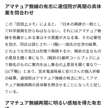
アマチュア無線の有志に逓信院が再開の具体
案を問合わせ
この「田母上メモ」によると、「日本の再建の一助とし
て科学振興を計らねばならない。それにはアマチュア無
線を発展せしめる事はその意義が大なる事、その必要性
を説き、同氏は諒とされ･･･(略)･･･両氏の交渉の結果、
どのような方法又は形態で再開するか、戦前の主なもの
の意見を聞く事になり、(戦前の)最終コールブックによ
り数名のものに案内を出し集合の上意見を聞く事なり･･
(以下略)」とあり、宮本電波局長と安川さんの個人折衝
の結果、逓信院はアマチュア無線の有志に対してアマ
チュア無線再開の具体案を問合せることになったと記し
ている。
アマチュア無線再開に明るい感触を得た有志