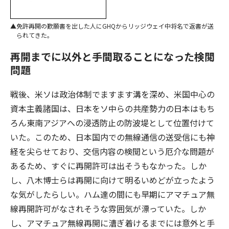
免許再開の歎願書を出した人にGHQからリッジウェイ中将名で返書が送
られてきた。
再開までに以外と手間取ることになった検閲
問題
戦後、米ソは政治体制でますます溝を深め、米国中心の
資本主義諸国は、日本をソ中らの共産勢力の日本はもち
ろん東南アジアへの浸透防止の防波堤として位置付けて
いた。このため、日本国内での無線通信の送受信にも神
経を尖らせており、交信内容の検閲という厄介な問題が
あるため、すぐに再開許可は出そうもなかった。しか
し、八木博士らは再開に向けて明るいめどが立ったよう
な気がしたらしい。ハム達の間にも早期にアマチュア無
線再開許可がなされそうな雰囲気が漂っていた。しか
し、アマチュア無線再開に漕ぎ着けるまでには意外と手