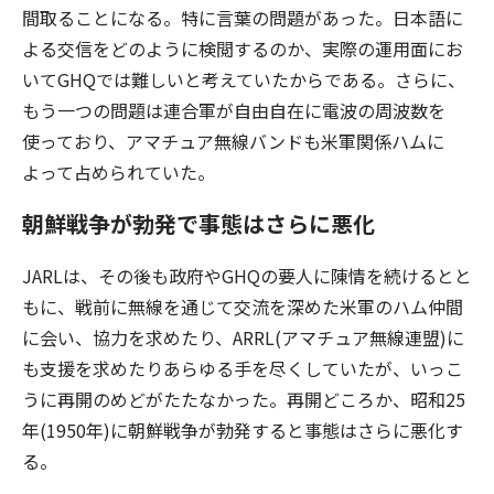
間取ることになる。特に言葉の問題があった。日本語に
よる交信をどのように検閲するのか、実際の運用面にお
いてGHQでは難しいと考えていたからである。さらに、
もう一つの問題は連合軍が自由自在に電波の周波数を
使っており、アマチュア無線バンドも米軍関係ハムに
よって占められていた。
朝鮮戦争が勃発で事態はさらに悪化
J
ARLは、その後も政府やGHQの要人に陳情を続けるとと
もに、戦前に無線を通じて交流を深めた米軍のハム仲間
に会い、協力を求めたり、ARRL(アマチュア無線連盟)に
も支援を求めたりあらゆる手を尽くしていたが、いっこ
うに再開のめどがたたなかった。再開どころか、昭和25
年(1950年)に朝鮮戦争が勃発すると事態はさらに悪化す
る。