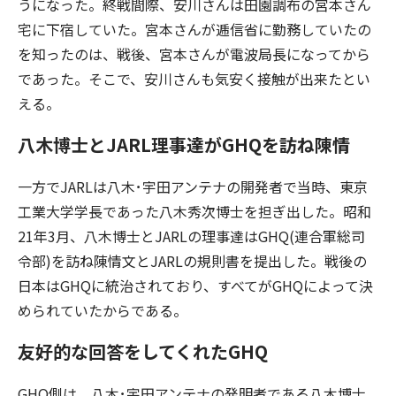
うになった。終戦間際、安川さんは田園調布の宮本さん
宅に下宿していた。宮本さんが逓信省に勤務していたの
を知ったのは、戦後、宮本さんが電波局長になってから
であった。そこで、安川さんも気安く接触が出来たとい
える。
八木博士とJARL理事達がGHQを訪ね陳情
一方でJARLは八木･宇田アンテナの開発者で当時、東京
工業大学学長であった八木秀次博士を担ぎ出した。昭和
21年3月、八木博士とJARLの理事達はGHQ(連合軍総司
令部)を訪ね陳情文とJARLの規則書を提出した。戦後の
日本はGHQに統治されており、すべてがGHQによって決
められていたからである。
友好的な回答をしてくれたGHQ
GHQ側は、八木･宇田アンテナの発明者である八木博士