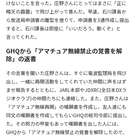
けないことを言った。庄野さんにとってはまさに「正に
晴天の霹靂」で飛び上がって喜んだ。早速、石川課長か
ら放送局申請書の雛型を借りて、申請書を3通作成し提出
すると、石川課長は即座に「いいだろう。動くぞ」と
言ってくれた。
GHQから「アマチュア無線禁止の覚書を解
除」の返書
その言葉を聞いた庄野さんは、すぐに電波監理局を飛び
出し、一緒に再開活動をしてくれていた仲間に声をはず
ませ報告するとともに、JARL本部やJDXRC(全日本DXラ
ジオクラブ)の仲間たちにも連絡した。また、庄野さんは
「アマチュア無線再開」の嘆願書を作成し、友人達にも
同文の嘆願書を作成してもらいGHQの総司令部に提出し
た。その努力の甲斐もあって嘆願書を出した人には、
GHQから「アマチュア無線禁止の覚書を解除したので、