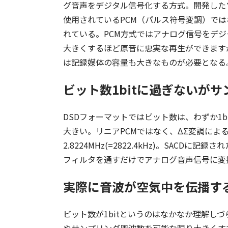
グ音声をデジタル信号化する方式。開発したソ
使用されているPCM（パルス符号変調）では
れている。PCM方式ではアナログ信号をデ
大きくするほど原音に忠実な再生ができます
は記録媒体の容量も大きなものが必要となる
ビット数1bitに過ぎないが
DSDフォーマットではビット数は、わずか1
大きい。リニアPCMではなく、ΔΣ変調による
2.8224MHz(=2822.4kHz)。SACDに記
フィルタを通すだけでアナログ音声信号に変
実際に音波が空気中を伝播する
ビット数が1bitというのはなかなか理解し