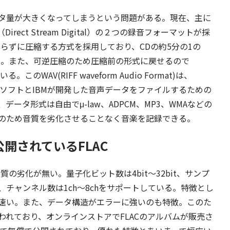
タ量が大きくなってしまうという問題がある。現在、主に
とDSD（Direct Stream Digital）の２つの録音フォーマットが採
削らずに圧縮する方式を採用しており、CDの約5分の1の
る。また、可逆圧縮のため圧縮前の形式に戻せるので
のWAV(RIFF waveform Audio Format)は、
ロソフトとIBMが開発した音声データをファイルするための
ータ形式は自由でμ-law、ADPCM、MP3、WMAなどの
のため音質を劣化させることなく音楽を記録できる。
開されているFLAC
の劣化が無い。量子化ビット数は4bit～32bit、サンプ
50Hz)、チャンネル数は1ch～8chをサポートしている。特徴とし
速い。また、データ構造がエラーに強いのも特徴。このた
れており、オンラインストアでFLACのアルバムが販売さ