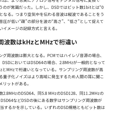
れば、より忠実にアナログ信号をデジタル信号に変換で
が常識だった。しかし、DSDではビット数1bitとは“0
現となる。つまり空気中を伝わる音波は縦波であることをう
圧が低い“疎”の部分を波の“高さ”、“低さ”として捉えて
いイメージの記録方式と言える。
周波数はkHzとMHzで桁違い
リング周波数は膨大となる。PCMではハイレゾ音源の場合、
DSDにおいてはDSD64の場合、2.8MHzが一般的となって
zとMHzで桁違いとなっている。サンプリング周波数が高
る量子化ノイズはより高域に発生するため人間の耳に聞こ
メリットがある。
HzのDSD64、同5.8 MHzのDSD128、同11.2MHzの
がある。DSD64などDSDの後にある数字はサンプリング周波数が
倍に相当するかを示している。いずれのDSD規格ともビット数は