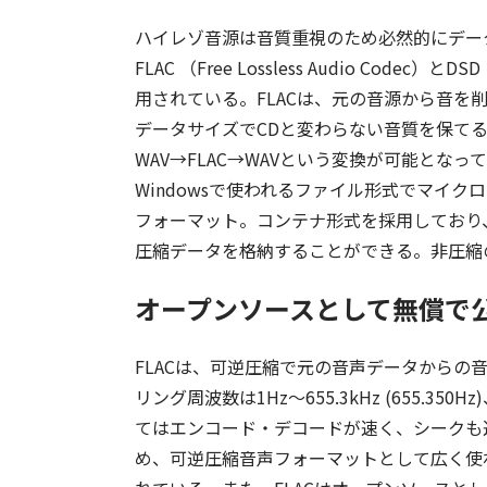
ハイレゾ音源は音質重視のため必然的にデー
FLAC （Free Lossless Audio Codec）
用されている。FLACは、元の音源から音を
データサイズでCDと変わらない音質を保て
WAV→FLAC→WAVという変換が可能となっている。こ
Windowsで使われるファイル形式でマイク
フォーマット。コンテナ形式を採用しており、デ
圧縮データを格納することができる。非圧縮
オープンソースとして無償で公
FLACは、可逆圧縮で元の音声データからの音質
リング周波数は1Hz～655.3kHz (655.3
てはエンコード・デコードが速く、シークも
め、可逆圧縮音声フォーマットとして広く使わ