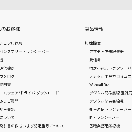
人のお客様
製品情報
無線機器
チュア無線機
センスフリートランシーバー
アマチュア無線機器
機
受信機
通信機器
特定小電力トランシーバ
カタログ
デジタル小電力コミュニ
説明書
Withcall Biz
ームウェア/ドライバ ダウンロード
デジタル簡易無線 登録局（
あるご質問
デジタル簡易無線機
ザー登録
衛星通信トランシーバー
について
IPトランシーバー
設計書の作成および認定番号について
各種業務用無線機