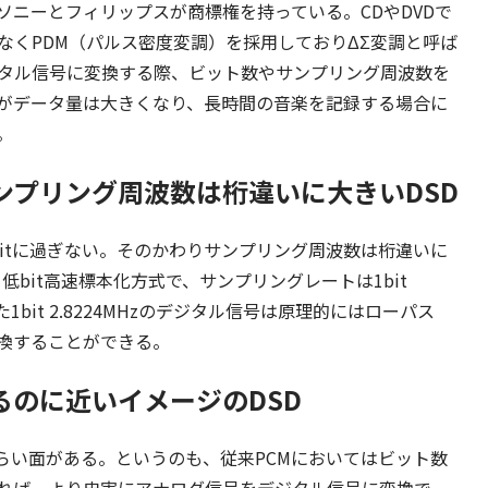
ニーとフィリップスが商標権を持っている。CDやDVDで
なくPDM（パルス密度変調）を採用しておりΔΣ変調と呼ば
ジタル信号に変換する際、ビット数やサンプリング周波数を
がデータ量は大きくなり、長時間の音楽を記録する場合に
。
サンプリング周波数は桁違いに大きいDSD
bitに過ぎない。そのかわりサンプリング周波数は桁違いに
低bit高速標本化方式で、サンプリングレートは1bit
録された1bit 2.8224MHzのデジタル信号は原理的にはローパス
換することができる。
のに近いイメージのDSD
づらい面がある。というのも、従来PCMにおいてはビット数