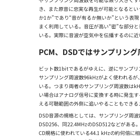
やサンプリング周波数を可能な限り大きくす
き、また原音に忠実な再生が可能となるというの
か1か”であり“音が有るか無いか”という表
まく利用している。音圧が高い“密”な部分と音
いる。実際に音波が空気中を伝播するのに近
PCM、DSDではサンプリング
ビット数1bitであるがゆえに、逆にサンプ
サンプリング周波数96kHzがよく使われるが、
いる。つまり両者のサンプリング周波数はkH
い場合はアナログ信号に変換する時に発生す
える可聴範囲の外側に追いやることもできる
DSD音源の規格としては、サンプリング周波数2.8M
DSD256、同22.4MHzのDSD512など
CD規格に使われている44.1 kHzの約何