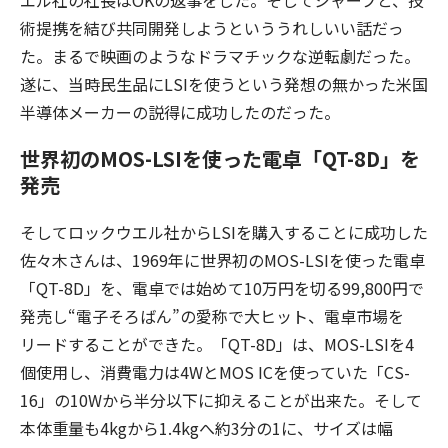
エル社の社長はOKの返事をした。そしてシャープと、技
術提携を結び共同開発しようといううれしいい話だっ
た。まるで映画のようなドラマチックな逆転劇だった。
遂に、当時民生品にLSIを使うという発想の無かった米国
半導体メーカーの説得に成功したのだった。
世界初のMOS-LSIを使った電卓「QT-8D」を
発売
そしてロックウエル社からLSIを購入することに成功した
佐々木さんは、1969年に世界初のMOS-LSIを使った電卓
「QT-8D」を、電卓では始めて10万円を切る99,800円で
発売し“電子そろばん”の愛称で大ヒット、電卓市場を
リードすることができた。「QT-8D」は、MOS-LSIを4
個使用し、消費電力は4WとMOS ICを使っていた「CS-
16」の10Wから半分以下に抑えることが出来た。そして
本体重量も4kgから1.4kgへ約3分の1に、サイズは幅