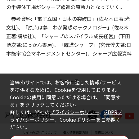
の半導体工場がシャープ躍進の原動力となっていく。
参考資料:「電子立国・日本の突破口」(佐々木正著:光
文社)、「原点は夢 わが発想のテクノロジー」(佐々木
正著:講談社)、「シャープのスパイラル成長経営」(下田
博次著:にっかん書房)、「躍進シャープ」(宮元惇夫著:日
本能率協会マネージメントセンター)、シャープ広報資料
記事一覧
当Webサイトでは、お客様に適した情報/サービス
を提供するために、Cookieを使用しております。
Cookieの使用に同意いただける場合は、「同意す
る」をクリックしてください。
詳しくは、弊社の
プライバシーポリシー
、
GDPRプ
ライバシーポリシー
、
Cookieポリシー
をご参照く
ださい。
サイトのご利用について
個人情報保護方針
商標について