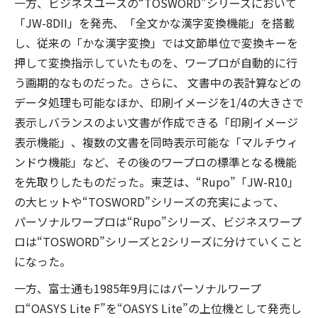
一方、ビジネスユースの“TOSWORD”シリーズにおいて
「JW-8DII」を発売、「全文かな漢字変換機能」を搭載
し、従来の「かな漢字変換」では文節単位で変換キーを
押して変換指示していたものを、ワープロが自動的に行
う画期的なものだった。さらに、 文書中の表計算などの
データ処理も可能なほか、印刷イメージを1/4の大きさで
表示しバランスのよい文書が作成できる「印刷イメージ
表示機能」、複数の文書を同時表示可能な「マルチウィ
ンドウ機能」など、その後のワープロの標準となる機能
を先取りしたものだった。東芝は、“Rupo”「JW-R10」
の大ヒットや“TOSWORD”シリーズの充実によって、
パーソナルワープロは“Rupo”シリーズ、ビジネスワープ
ロは“TOSWORD”シリーズと2シリーズに分けていくこと
になった。
一方、富士通も1985年9月にはパーソナルワープ
ロ“OASYS Lite F”を“OASYS Lite”の上位機として発売し