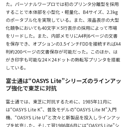
た。パーソナルワープロでは初のプリンタ分離型を採用
することで本体部を小型化・軽量化、B4サイズ、2.3kg
のポータブル化を実現している。また、液晶表示の大型
化競争においても40文字×5行表示の採用によって市場
をリードした。また、内部メモリにA4判6ページの文書
を保存でき、オプションの3.5インチFDDを接続すればA4
判約200ページの文書保存が可能だった。このほか、は
がき印字も可能な24×24ドットの熱転写プリンタを搭載
している。
富士通は“OASYS Lite”シリーズのラインアッ
プ強化で東芝に対抗
富士通では、東芝に対抗するために、1985年11月に
は“OASYS Lite K”、普及モデルの“OASYS Lite M”入門
機、“OASYS Lite U”と次々と新製品を投入しラインアッ
プを拡充した。そして翌1986年6月には“OASYS Lite”シ