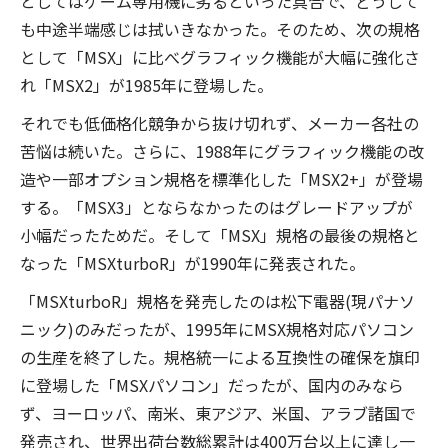
としてはゲーム専用機に劣るといった具合で、どうして
も中途半端感じは拭いきなかった。そのため、次の規格
として「MSX」に比べグラフィック機能が大幅に強化さ
れ「MSX2」が1985年に登場した。
それでも低価格化競争から抜け切れず、メーカー各社の
苦悩は続いた。さらに、1988年にグラフィック機能の改
造や一部オプション規格を標準化した「MSX2+」が登場
する。「MSX3」とならなかったのはグレードアップが
小幅だったためだ。そして「MSX」規格の最後の規格と
なった「MSXturboR」が1990年に発表された。
「MSXturboR」規格を発売したのは松下電器(現パナソ
ニック)のみだったが、1995年にMSX規格対応パソコン
の生産を終了した。規格統一による互換性の確保を旗印
に登場した「MSXパソコン」だったが、国内のみなら
ず、ヨーロッパ、南米、東アジア、米国、アラブ諸国で
発売され、世界出荷台数総累計は400万台以上に達し一