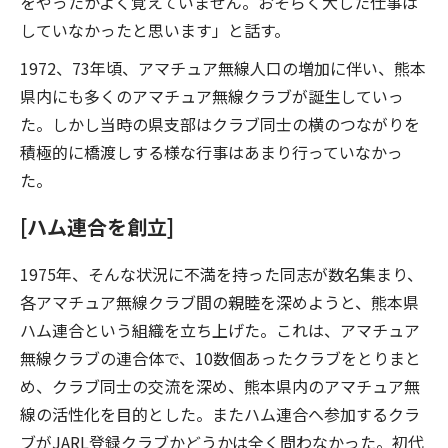
をやったかよく覚えていません。おそらく大した仕事は
していなかったと思います」と話す。
1972、73年頃、アマチュア無線人口の増加に伴い、熊本
県内にも多くのアマチュア無線クラブが誕生していっ
た。しかし当時の県支部はクラブ同士の横のつながりを
積極的に橋渡しする様な行事はあまり行っていなかっ
た。
[ハム連合を創立]
1975年、そんな状況に不満を持った同志が数名集まり、
各アマチュア無線クラブ間の親睦を深めようと、熊本県
ハム連合という組織を立ち上げた。これは、アマチュア
無線クラブの連合体で、10数個あったクラブをとりまと
め、クラブ同士の交流を深め、熊本県内のアマチュア無
線の活性化を目的とした。またハム連合へ参加するクラ
ブがJARL登録クラブかどうかは全く問わなかった。初代