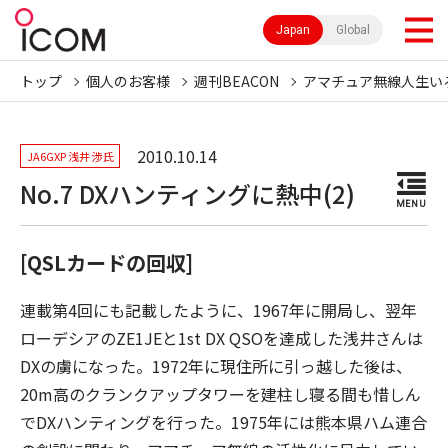
Japan
Global
トップ
個人のお客様
週刊BEACON
アマチュア無線人生い
2010.10.14
JA6GXP 浅井 渉氏
No.7 DXハンティングに熱中(2)
MENU
[QSLカードの回収]
連載第4回にも記載したように、1967年に開局し、翌年
ローデシアのZE1JEと1st DX QSOを達成した浅井さんは
DXの虜になった。1972年に現住所に引っ越した後は、
20m高のクランクアップタワーを建柱し寝る間も惜しん
でDXハンティングを行った。1975年には熊本県ハム連合