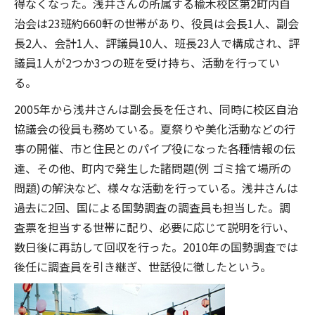
得なくなった。浅井さんの所属する楡木校区第2町内自
治会は23班約660軒の世帯があり、役員は会長1人、副会
長2人、会計1人、評議員10人、班長23人で構成され、評
議員1人が2つか3つの班を受け持ち、活動を行ってい
る。
2005年から浅井さんは副会長を任され、同時に校区自治
協議会の役員も務めている。夏祭りや美化活動などの行
事の開催、市と住民とのパイプ役になった各種情報の伝
達、その他、町内で発生した諸問題(例 ゴミ捨て場所の
問題)の解決など、様々な活動を行っている。浅井さんは
過去に2回、国による国勢調査の調査員も担当した。調
査票を担当する世帯に配り、必要に応じて説明を行い、
数日後に再訪して回収を行った。2010年の国勢調査では
後任に調査員を引き継ぎ、世話役に徹したという。