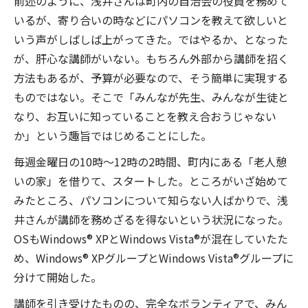
前述のように、浅井さんは町内の自治会の役員を務めて
いるが、寄り合いの時などにパソコンを教えて欲しいと
いう声がしばしば上がってきた。ではやるか、となった
が、肝心な講師がいない。もちろん外部から講師を招く
方法もあるが、予算が必要なので、そう簡単に実現する
ものではない。そこで「みんなが先生、みんなが生徒と
なり、お互いに知っていることを教え合おうじゃない
か」という趣旨ではじめることにした。
毎週金曜日の10時〜12時の2時間、町内にある「老人憩
いの家」を借りて、スタートした。ところがいざ始めて
みたところ、パソコンについて知らない人ばかりで、浅
井さんが講師を務めざるを得ないという状況になった。
OSもWindows® XPとWindows Vista®が混在していたた
め、Windows® XPグループとWindows Vista®グループに
分けて開始した。
講師を引き受けたものの、完全なボランティアで、みん