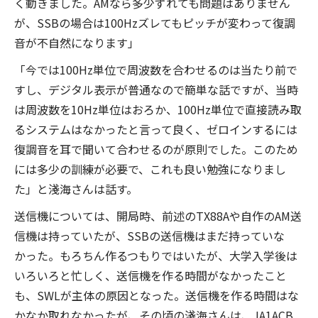
く動きました。AMなら多少ずれても問題はありません
が、SSBの場合は100Hzズレてもピッチが変わって復調
音が不自然になります」
「今では100Hz単位で周波数を合わせるのは当たり前で
すし、デジタル表示が普通なので簡単な話ですが、当時
は周波数を10Hz単位はおろか、100Hz単位で直接読み取
るシステムはなかったと言って良く、ゼロインするには
復調音を耳で聞いて合わせるのが原則でした。このため
には多少の訓練が必要で、これも良い勉強になりまし
た」と淺海さんは話す。
送信機については、開局時、前述のTX88Aや自作のAM送
信機は持っていたが、SSBの送信機はまだ持っていな
かった。もろちん作るつもりではいたが、大学入学後は
いろいろと忙しく、送信機を作る時間がなかったこと
も、SWLが主体の原因となった。送信機を作る時間はな
かなか取れなかったが、その頃の淺海さんは、JA1ACB