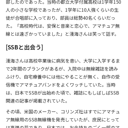
部したのであった。当時の都立大学付属高校は1学年150
人の小さな学校であったが、1学年に10人強くらいの生
徒が合唱部に入っており、部員は総勢40名くらいだっ
た。「高校時代は、安保と音楽と恋心で、アマチュア無
線とは遠ざかっていました」と淺海さんは笑って話す。
[SSBと出会う]
淺海さんは高校卒業後に病気を患い、大学に入学するま
で2年間のブランクがあるが、入院中は無線雑誌を読み
ふけり、自宅療養中には他にやることが無く、自作の受
信機でアマチュアバンドをよくワッチしていた。当時
は、日本でSSBが出始めた頃で、雑誌にもしばしばSSB
関連の記事が掲載されていた。
その頃、米国のメーカー、コリンズ社はすでにアマチュ
ア無線用のSSB無線機を発売していたが、庶民にとって
は高嶺の花であり、日本では、お金持ちのごく一部のア