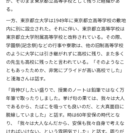
が、そのまま東京都立高等学校として残った経緯があ
る。
一方、東京都立大学は1949年に東京都立高等学校の敷地
内に別に設立された。それに伴い、東京都立高等学校は
東京都立大学附属高等学校と改称されている。その際、
学園祭(記念祭)などの行事や寮歌は、他の旧制高等学校
のように大学には引き継がれずに高校に残り、また多く
の先生も高校に残ったと言われている。「そのようなこ
ともあったためか、非常にプライドが高い高校でした」
と淺海さんは話す。
「背伸びしたい盛りで、授業のノートは鉛筆ではなく万
年筆で取ったりしました。挙げ句の果ては、我々は大人
であるから、たばこを吸っても良いのだ、と大真面目に
脱線していました」と話す。時は60年安保の時代とな
り、「我々は大人なんだから、安保も我々自身で考えな
ければいけない、という雰囲気でした」と話す。周りが