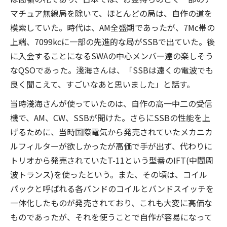
マチュア無線局を除いて、ほとんどの局は、自作の道を
模索していた。時代は、AM全盛期であったが、7Mc帯の
上端、7099kcに一部の先進的な局がSSBで出ていた。後
に入会することになるSWAの中心メンバー達の楽しそう
なQSOであった。淺海さんは、「SSBは遠くの電波でも
良く聞こえて、すごいなあと思いました」と話す。
当時淺海さんが使っていたのは、自作の高一中二の受信
機で、AM、CW、SSBが聞けた。さらにSSBの性能を上
げるために、当時国際電気から発売されていたメカニカ
ルフィルターが欲しかったが高価で手が出ず、代わりに
トリオから発売されていたT-11という型番のIFT(中間周
波トランス)を使ったという。また、その頃は、コイル
パックと呼ばれる各バンドのコイルとバンドスイッチを
一体化したものが発売されており、これも大変に高価な
ものであったが、それを使うことで自作が容易になって