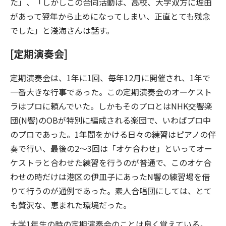
た」、「しかしこの合同活動は、高校、大学双方に理由
があって翌年から止めになってしまい、正直とても残念
でした」と淺海さんは話す。
[定期演奏会]
定期演奏会は、1年に1回、毎年12月に開催され、1年で
一番大きな行事であった。この定期演奏会のオーケスト
ラはプロに頼んでいた。しかもそのプロとはNHK交響楽
団(N響)のOBが特別に編成される楽団で、いわばプロ中
のプロであった。1年間をかける日々の練習はピアノの伴
奏で行い、最後の2〜3回は「オケ合わせ」といってオー
ケストラと合わせた練習を行うのが普通で、このオケ合
わせの時だけは港区の伊皿子にあったN響の練習場を借
りて行うのが通例であった。素人合唱団にしては、とて
も贅沢な、恵まれた環境だった。
大学1年生の時の定期演奏会のことは良く覚えている。