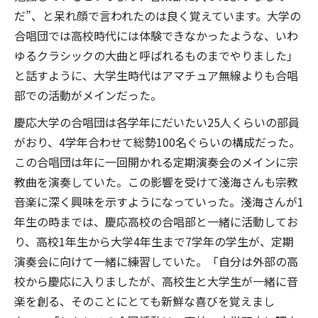
だ”、と呆れ顔で言われたのは良く覚えています。大学の
合唱団では高校時代には体験できなかったような、いわ
ゆるクラシックの大曲と呼ばれるものまでやりました」
と話すように、大学生時代はアマチュア無線よりも合唱
部での活動がメインだった。
慶応大学の合唱団は各学年にだいたい25人くらいの部員
がおり、4学年合わせて総勢100名ぐらいの構成だった。
この合唱団は年に一回開かれる定期演奏会のメインに宗
教曲を演奏していた。この影響を受けて淺海さんも宗教
音楽に深く興味を示すようになっていった。淺海さんが1
年生の時までは、慶応高校の合唱部と一緒に活動してお
り、高校1年生から大学4年生まで7学年の学生が、定期
演奏会に向けて一緒に練習していた。「自分は外部の高
校から慶応に入りましたが、高校生と大学生が一緒に音
楽を創る、そのことにとても新鮮な喜びを覚えまし