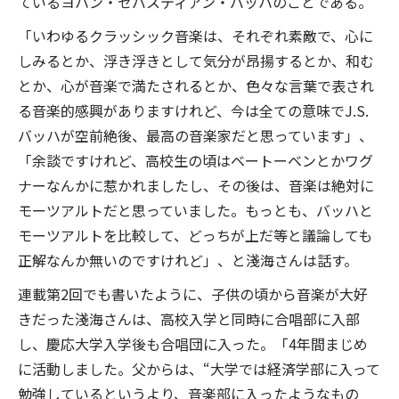
ているヨハン・ゼバスティアン・バッハのことである。
「いわゆるクラッシック音楽は、それぞれ素敵で、心に
しみるとか、浮き浮きとして気分が昂揚するとか、和む
とか、心が音楽で満たされるとか、色々な言葉で表され
る音楽的感興がありますけれど、今は全ての意味でJ.S.
バッハが空前絶後、最高の音楽家だと思っています」、
「余談ですけれど、高校生の頃はベートーベンとかワグ
ナーなんかに惹かれましたし、その後は、音楽は絶対に
モーツアルトだと思っていました。もっとも、バッハと
モーツアルトを比較して、どっちが上だ等と議論しても
正解なんか無いのですけれど」、と淺海さんは話す。
連載第2回でも書いたように、子供の頃から音楽が大好
きだった淺海さんは、高校入学と同時に合唱部に入部
し、慶応大学入学後も合唱団に入った。「4年間まじめ
に活動しました。父からは、“大学では経済学部に入って
勉強しているというより、音楽部に入ったようなもの