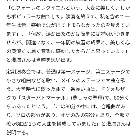
「G.フォーレのレクイエムという、大変に美しく、しか
もポピュラーな曲でした。演奏を終えて、私を含めて一
年生は皆、感動で涙が出て止まらなかったのを覚えてい
ます」、「何故、涙が出たのかは簡単には説明がつきま
せんが、間違いなく、一年間の練習の成果と、美しく心
の奥深くに届く音楽に感動したからだと思っています」
と淺海さんは当時を思い出す。
定期演奏会では、普通は第一ステージ、第二ステージで
小さな組曲などを歌い、メインのステージで大曲を歌
う。大学時代に歌った曲で一番長い曲は、ドヴォルザー
クの「スターバトマーテル」(悲しみの聖母)で、80分く
らいあったという。「この80分の中には、合唱曲があ
り、ソロの部分があり、オケのみの部分もあり、全部で
確か8曲が1つの大曲を構成していました」と淺海さんは
説明する。