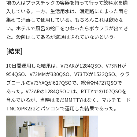
地の人はプラスチックの容器を持って行って飲料水を購
入している。一方、生活用水は、滑走路にたまった雨を
集めて消毒して使用している。もちろんこれは飲めな
い。ホテルで風呂の蛇口をひねったらボウフラが出てき
た。殺菌はしてあるが濾過はされていないという。
[結果]
10日間運用した結果は、V73ARが1284QSO、V73NHが
954QSO、V73MMが330QSO、V73TXが1532QSO、クラ
ブコールのV73YAQが627QSOで、総合計4727QSOで
あった。V73ARの1284QSOには、RTTYでの107QSOを
含んでいるが、当時はまだMMTTYはなく、マルチモード
TNCのPK232とパソコンで運用した結果であった。