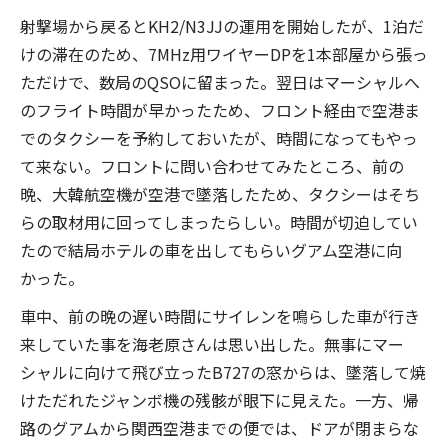
射撃場から戻るとKH2/N3JJの運用を開始したが、1泊だ
けの滞在のため、7MHz用ワイヤーDPを1本部屋から張っ
ただけで、数局のQSOに留まった。翌日はマーシャルへ
のフライト時間が早かったため、フロント経由で空港ま
でのタクシーを予約しておいたが、時間になってもやっ
て来ない。フロントに問い合わせてみたところ、前の
晩、大韓航空機が空港で墜落したため、タクシーはそち
らの取材用に回ってしまったらしい。時間が切迫してい
たので結局ホテルの車を出してもらいグアム空港に向
かった。
車中、前の晩の遅い時間にサイレンを鳴らした車が行き
来していた事を海老原さんは思い出した。無事にマー
シャルに向けて飛び立ったB727の窓からは、墜落して焼
けただれたジャンボ機の残骸が眼下に見えた。一方、帰
路のグアムから関西空港までの便では、ドアが閉まらな