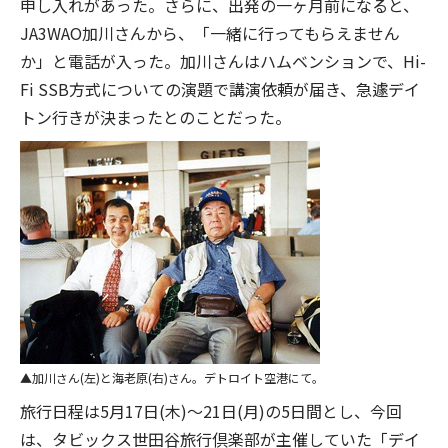
申し入れがあった。さらに、出発の一ヶ月前になると、
JA3WAO加川さんから、「一緒に行ってもらえません
か」と電話が入った。加川さんはハムベンションで、Hi-
Fi SSB方式についての演題で講演依頼が届き、急遽デイ
トン行きが決まったとのことだった。
加川さん(左)と海老原(右)さん。デトロイト空港にて。
旅行日程は5月17日(木)〜21日(月)の5日間とし、今回
は、タビックス世田谷旅行倶楽部が主催していた「デイ