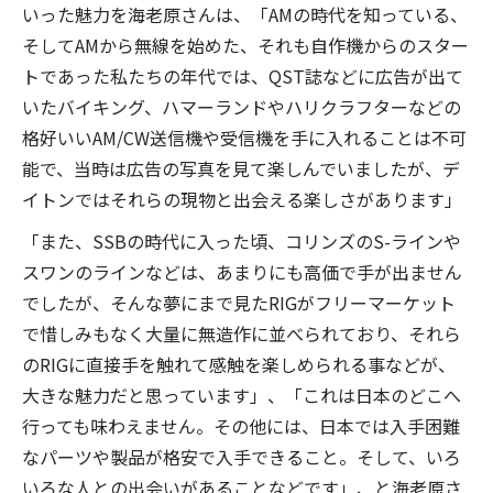
いった魅力を海老原さんは、「AMの時代を知っている、
そしてAMから無線を始めた、それも自作機からのスター
トであった私たちの年代では、QST誌などに広告が出て
いたバイキング、ハマーランドやハリクラフターなどの
格好いいAM/CW送信機や受信機を手に入れることは不可
能で、当時は広告の写真を見て楽しんでいましたが、デ
イトンではそれらの現物と出会える楽しさがあります」
「また、SSBの時代に入った頃、コリンズのS-ラインや
スワンのラインなどは、あまりにも高価で手が出ません
でしたが、そんな夢にまで見たRIGがフリーマーケット
で惜しみもなく大量に無造作に並べられており、それら
のRIGに直接手を触れて感触を楽しめられる事などが、
大きな魅力だと思っています」、「これは日本のどこへ
行っても味わえません。その他には、日本では入手困難
なパーツや製品が格安で入手できること。そして、いろ
いろな人との出会いがあることなどです」、と海老原さ