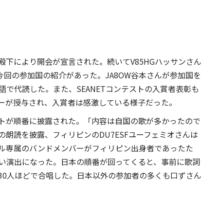
下により開会が宣言された。続いてV85HGハッサンさん
や今回の参加国の紹介があった。JA8OW谷本さんが参加国を
英語で代読した。また、SEANETコンテストの入賞者表彰も
ーが授与され、入賞者は感激している様子だった。
トが順番に披露された。「内容は自国の歌が多かったので
朗読を披露、フィリピンのDU7ESFユーフェミオさんは
ル専属のバンドメンバーがフィリピン出身者であったた
い演出になった。日本の順番が回ってくると、事前に歌詞
30人ほどで合唱した。日本以外の参加者の多くも口ずさん