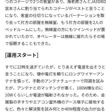
つのコテージで2つの客室があり、海老原さんとJA3DBD
宮本さんに割り当てられたコテージがベストと言うこと
になり、客室の仕切りになっているパーテーションを取
り去って片方の部屋を無線室、もう片方の部屋を2人の
ベッドルームにした。無線室の方にもツインベッドが置
かれていたので、オペレーターは無線に疲れたらその場
で仮眠することもできた。
[運用スタート]
すでに22時を過ぎていたが、とりあえず電波を出そうと
言うことになり、懐中電灯を頼りにロングワイヤーアン
テナを張って、手動のアンテナチューナーで同調を試み
たが、アンテナとのマッチングが悪く、100W機なのに
10Wくらいしか電波が輻射されなかった。そのため、金
属製の手すりやエアコン室外機のアース端子に接地する
など、色々と解決策を試み何とか40W程度の出力が出る