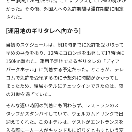
ピー(同約126円)だった。これにプラスして12%の税がか
かった。その他、外国人への免許期間は滞在期間に限定
された。
[運用地のギリタレへ向かう]
当初のスケジュールは、朝10時までに免許を受け取って
早めの昼食を摂り、12時にコロンボを出発して17時頃に
150km離れた、運用予定地であるギリタレの「ディア
パークホテル」に到着する予定だった。ところが、テレ
コムで免許を受領するのに予想外に時間がかかってし
まったため、結局ホテルにチェックインできたのは、夜
の21時を過ぎていた。
そんな遅い時間の到着にも関わらず、レストランのス
タッフがスタンバイしていて、ウェルカムドリンクで出
迎えてくれた。このホテルは、ゲストがエントランスを
入る際に一人一人がキャンドルに灯りをともすという変